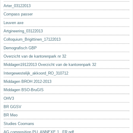
Arter_03122013
Compass passer
Leuven axe
Artgineering_03122013
Colloquium_Brigittinen_17122013
Demografisch GBP
Overzicht van de kantorenpark nr 32
Middagen19122013 Overzicht van de kantorenpark 32
Intergewestelijk_akkoord_RO_310712
Middagen BROH 2012-2013
Middagen BSO-BruGIS
OHV3
BR GGSV
BR Meo
Studies Coomans
AG composition PU_ANNEXE 1._FR.pdf