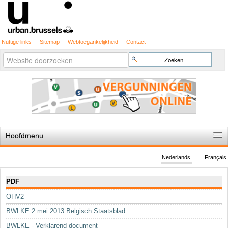
Nuttige links
Sitemap
Webtoegankelijkheid
Contact
Geavanceerd
Zoek
zoeken...
Hoofdmenu
Home
Nederlands
Français
De spelregels
Navigatie
PDF
Stedenbouwkundige vergunning
OHV2
Cartografie
BWLKE 2 mei 2013 Belgisch Staatsblad
Studies en publicaties
BWLKE - Verklarend document