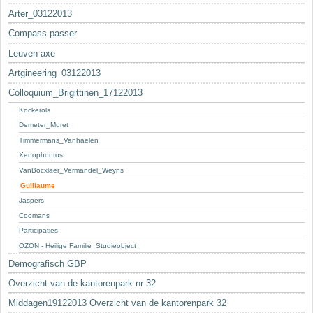
Arter_03122013
Compass passer
Leuven axe
Artgineering_03122013
Colloquium_Brigittinen_17122013
Kockerols
Demeter_Muret
Timmermans_Vanhaelen
Xenophontos
VanBocxlaer_Vermandel_Weyns
Guillaume
Jaspers
Coomans
Participaties
OZON - Heilige Familie_Studieobject
Demografisch GBP
Overzicht van de kantorenpark nr 32
Middagen19122013 Overzicht van de kantorenpark 32