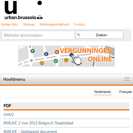
Nuttige links
Sitemap
Webtoegankelijkheid
Contact
Geavanceerd
Zoek
zoeken...
Hoofdmenu
Home
Nederlands
Français
De spelregels
Navigatie
PDF
Stedenbouwkundige vergunning
OHV2
Cartografie
BWLKE 2 mei 2013 Belgisch Staatsblad
Studies en publicaties
BWLKE - Verklarend document