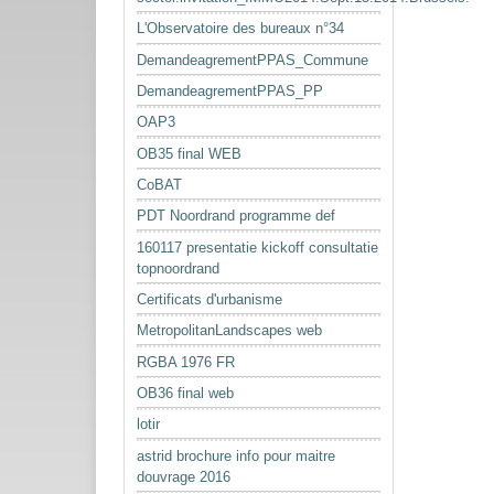
L'Observatoire des bureaux n°34
DemandeagrementPPAS_Commune
DemandeagrementPPAS_PP
OAP3
OB35 final WEB
CoBAT
PDT Noordrand programme def
160117 presentatie kickoff consultatie
topnoordrand
Certificats d'urbanisme
MetropolitanLandscapes web
RGBA 1976 FR
OB36 final web
lotir
astrid brochure info pour maitre
douvrage 2016