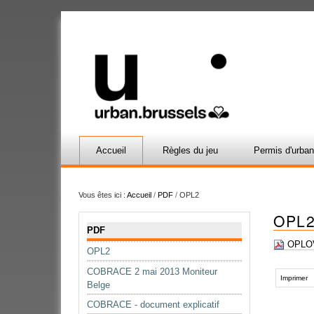
Accueil
Règles du jeu
Permis d'urba
Vous êtes ici :
Accueil
/
PDF
/
OPL2
OPL
Navigation
PDF
OPLOV
OPL2
Actions
COBRACE 2 mai 2013 Moniteur
sur
Imprimer
Belge
le
COBRACE - document explicatif
document