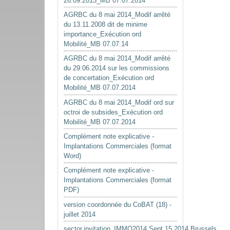
26.09.2013_MB 07.07.2014
AGRBC du 8 mai 2014_Modif arrêté
du 13.11.2008 dit de minime
importance_Exécution ord
Mobilité_MB 07.07.14
AGRBC du 8 mai 2014_Modif arrêté
du 29.06.2014 sur les commissions
de concertation_Exécution ord
Mobilité_MB 07.07.2014
AGRBC du 8 mai 2014_Modif ord sur
octroi de subsides_Exécution ord
Mobilité_MB 07.07.2014
Complément note explicative -
Implantations Commerciales (format
Word)
Complément note explicative -
Implantations Commerciales (format
PDF)
version coordonnée du CoBAT (18) -
juillet 2014
sector.invitation_IMMO2014.Sept.15.2014.Brussels.