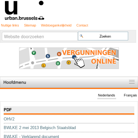
Nuttige links
Sitemap
Webtoegankelijkheid
Contact
Geavanceerd
Zoek
zoeken...
Hoofdmenu
Home
Nederlands
Français
De spelregels
Navigatie
PDF
Stedenbouwkundige vergunning
OHV2
Cartografie
BWLKE 2 mei 2013 Belgisch Staatsblad
Studies en publicaties
BWLKE - Verklarend document