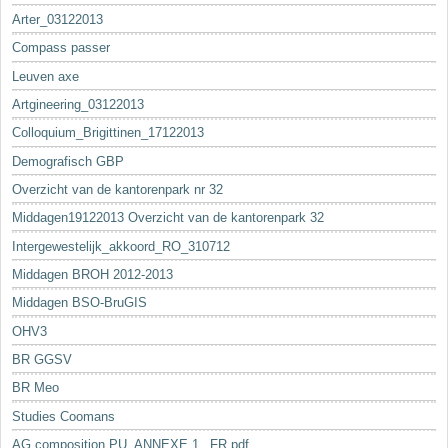
Arter_03122013
Compass passer
Leuven axe
Artgineering_03122013
Colloquium_Brigittinen_17122013
Demografisch GBP
Overzicht van de kantorenpark nr 32
Middagen19122013 Overzicht van de kantorenpark 32
Intergewestelijk_akkoord_RO_310712
Middagen BROH 2012-2013
Middagen BSO-BruGIS
OHV3
BR GGSV
BR Meo
Studies Coomans
AG composition PU_ANNEXE 1._FR.pdf