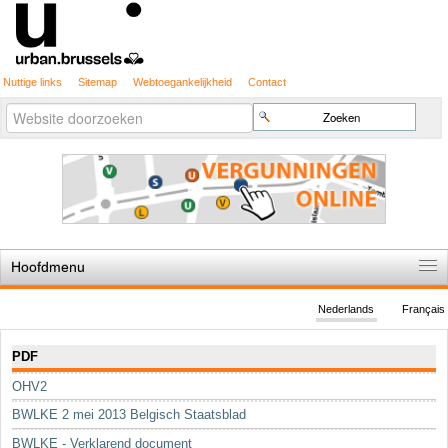
Nuttige links
Sitemap
Webtoegankelijkheid
Contact
Geavanceerd
Zoek
zoeken...
Hoofdmenu
Home
Nederlands
Français
De spelregels
Navigatie
PDF
Stedenbouwkundige vergunning
OHV2
Cartografie
BWLKE 2 mei 2013 Belgisch Staatsblad
Studies en publicaties
BWLKE - Verklarend document