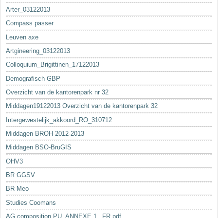
Arter_03122013
Compass passer
Leuven axe
Artgineering_03122013
Colloquium_Brigittinen_17122013
Demografisch GBP
Overzicht van de kantorenpark nr 32
Middagen19122013 Overzicht van de kantorenpark 32
Intergewestelijk_akkoord_RO_310712
Middagen BROH 2012-2013
Middagen BSO-BruGIS
OHV3
BR GGSV
BR Meo
Studies Coomans
AG composition PU_ANNEXE 1._FR.pdf