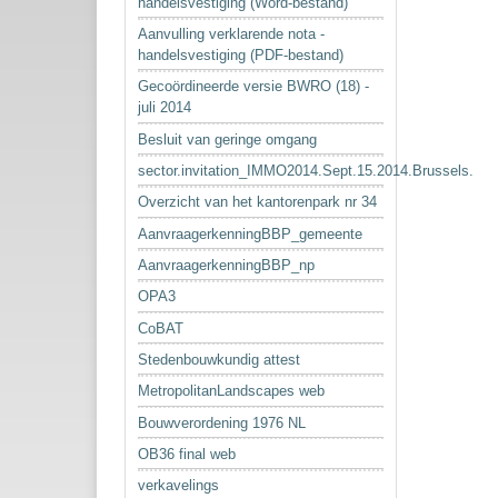
handelsvestiging (Word-bestand)
Aanvulling verklarende nota -
handelsvestiging (PDF-bestand)
Gecoördineerde versie BWRO (18) -
juli 2014
Besluit van geringe omgang
sector.invitation_IMMO2014.Sept.15.2014.Brussels.
Overzicht van het kantorenpark nr 34
AanvraagerkenningBBP_gemeente
AanvraagerkenningBBP_np
OPA3
CoBAT
Stedenbouwkundig attest
MetropolitanLandscapes web
Bouwverordening 1976 NL
OB36 final web
verkavelings