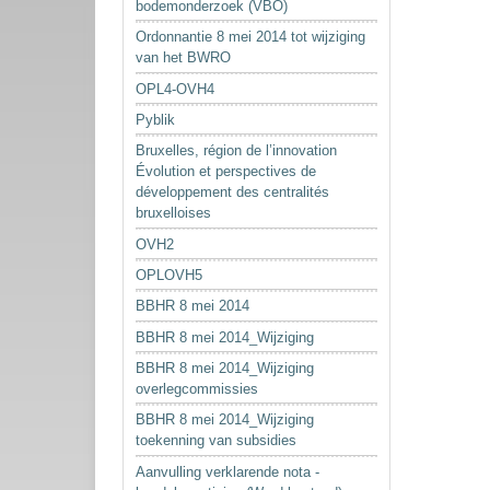
bodemonderzoek (VBO)
Ordonnantie 8 mei 2014 tot wijziging
van het BWRO
OPL4-OVH4
Pyblik
Bruxelles, région de l’innovation
Évolution et perspectives de
développement des centralités
bruxelloises
OVH2
OPLOVH5
BBHR 8 mei 2014
BBHR 8 mei 2014_Wijziging
BBHR 8 mei 2014_Wijziging
overlegcommissies
BBHR 8 mei 2014_Wijziging
toekenning van subsidies
Aanvulling verklarende nota -