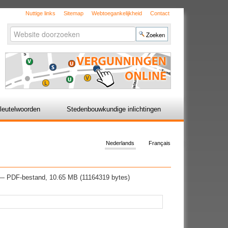
Nuttige links
Sitemap
Webtoegankelijkheid
Contact
Zoek
Geavanceerd
zoeken...
leutelwoorden
Stedenbouwkundige inlichtingen
Nederlands
Français
— PDF-bestand, 10.65 MB (11164319 bytes)