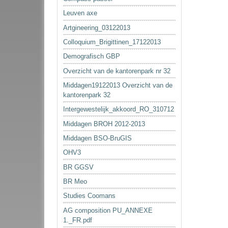
Leuven axe
Artgineering_03122013
Colloquium_Brigittinen_17122013
Demografisch GBP
Overzicht van de kantorenpark nr 32
Middagen19122013 Overzicht van de
kantorenpark 32
Intergewestelijk_akkoord_RO_310712
Middagen BROH 2012-2013
Middagen BSO-BruGIS
OHV3
BR GGSV
BR Meo
Studies Coomans
AG composition PU_ANNEXE
1._FR.pdf