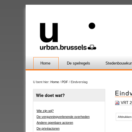
Home
De spelregels
Stedenbouwkun
U bent hier:
Home
/
PDF
/
Eindverslag
Eind
Wie doet wat?
VRT 20
Wie zijn wij?
Document
De vergunningverlenende overheden
acties
Afdrukken
Andere openbare actoren
De privéactoren