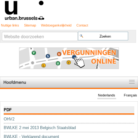
Nuttige links
Sitemap
Webtoegankelijkheid
Contact
Geavanceerd
Zoek
zoeken...
Hoofdmenu
Home
Nederlands
Français
De spelregels
Navigatie
PDF
Stedenbouwkundige vergunning
OHV2
Cartografie
BWLKE 2 mei 2013 Belgisch Staatsblad
Studies en publicaties
BWLKE - Verklarend document