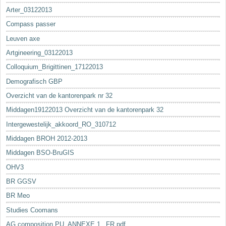
Arter_03122013
Compass passer
Leuven axe
Artgineering_03122013
Colloquium_Brigittinen_17122013
Demografisch GBP
Overzicht van de kantorenpark nr 32
Middagen19122013 Overzicht van de kantorenpark 32
Intergewestelijk_akkoord_RO_310712
Middagen BROH 2012-2013
Middagen BSO-BruGIS
OHV3
BR GGSV
BR Meo
Studies Coomans
AG composition PU_ANNEXE 1._FR.pdf