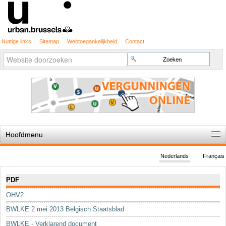
Nuttige links
Sitemap
Webtoegankelijkheid
Contact
Geavanceerd
Zoek
zoeken...
Hoofdmenu
Home
Nederlands
Français
De spelregels
Navigatie
PDF
Stedenbouwkundige vergunning
OHV2
Cartografie
BWLKE 2 mei 2013 Belgisch Staatsblad
Studies en publicaties
BWLKE - Verklarend document