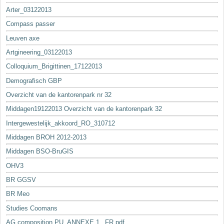
Arter_03122013
Compass passer
Leuven axe
Artgineering_03122013
Colloquium_Brigittinen_17122013
Demografisch GBP
Overzicht van de kantorenpark nr 32
Middagen19122013 Overzicht van de kantorenpark 32
Intergewestelijk_akkoord_RO_310712
Middagen BROH 2012-2013
Middagen BSO-BruGIS
OHV3
BR GGSV
BR Meo
Studies Coomans
AG composition PU_ANNEXE 1._FR.pdf