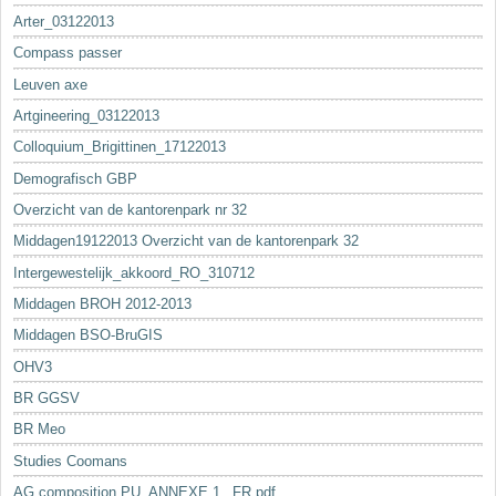
Arter_03122013
Compass passer
Leuven axe
Artgineering_03122013
Colloquium_Brigittinen_17122013
Demografisch GBP
Overzicht van de kantorenpark nr 32
Middagen19122013 Overzicht van de kantorenpark 32
Intergewestelijk_akkoord_RO_310712
Middagen BROH 2012-2013
Middagen BSO-BruGIS
OHV3
BR GGSV
BR Meo
Studies Coomans
AG composition PU_ANNEXE 1._FR.pdf