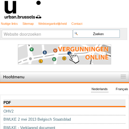
Nuttige links
Sitemap
Webtoegankelijkheid
Contact
Geavanceerd
Zoek
zoeken...
Hoofdmenu
Home
Nederlands
Français
De spelregels
Navigatie
PDF
Stedenbouwkundige vergunning
OHV2
Cartografie
BWLKE 2 mei 2013 Belgisch Staatsblad
Studies en publicaties
BWLKE - Verklarend document