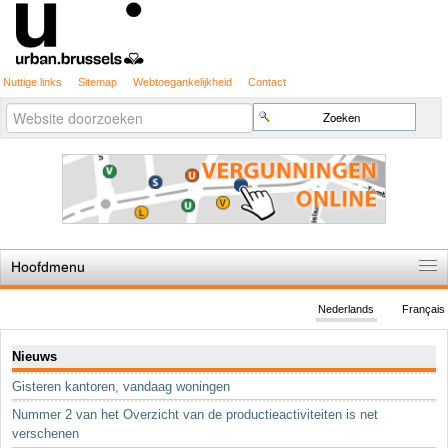
Nuttige links
Sitemap
Webtoegankelijkheid
Contact
Geavanceerd
Zoek
zoeken...
Hoofdmenu
Home
Nederlands
Français
De spelregels
Navigatie
Nieuws
Stedenbouwkundige vergunning
Gisteren kantoren, vandaag woningen
Cartografie
Nummer 2 van het Overzicht van de productieactiviteiten is net
Studies en publicaties
verschenen