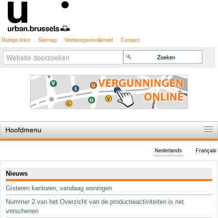
Nuttige links
Sitemap
Webtoegankelijkheid
Contact
Geavanceerd
Zoek
zoeken...
Hoofdmenu
Home
Nederlands
Français
De spelregels
Navigatie
Nieuws
Stedenbouwkundige vergunning
Gisteren kantoren, vandaag woningen
Cartografie
Nummer 2 van het Overzicht van de productieactiviteiten is net
Studies en publicaties
verschenen