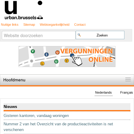
Nuttige links
Sitemap
Webtoegankelijkheid
Contact
Geavanceerd
Zoek
zoeken...
Hoofdmenu
Home
Nederlands
Français
De spelregels
Navigatie
Nieuws
Stedenbouwkundige vergunning
Gisteren kantoren, vandaag woningen
Cartografie
Nummer 2 van het Overzicht van de productieactiviteiten is net
Studies en publicaties
verschenen