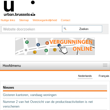
Nuttige links
Sitemap
Webtoegankelijkheid
Contact
Geavanceerd
Zoek
zoeken...
Hoofdmenu
Home
Nederlands
Français
De spelregels
Navigatie
Nieuws
Stedenbouwkundige vergunning
Gisteren kantoren, vandaag woningen
Cartografie
Nummer 2 van het Overzicht van de productieactiviteiten is net
Studies en publicaties
verschenen