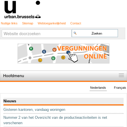
Nuttige links
Sitemap
Webtoegankelijkheid
Contact
Geavanceerd
Zoek
zoeken...
Hoofdmenu
Home
Nederlands
Français
De spelregels
Navigatie
Nieuws
Stedenbouwkundige vergunning
Gisteren kantoren, vandaag woningen
Cartografie
Nummer 2 van het Overzicht van de productieactiviteiten is net
Studies en publicaties
verschenen