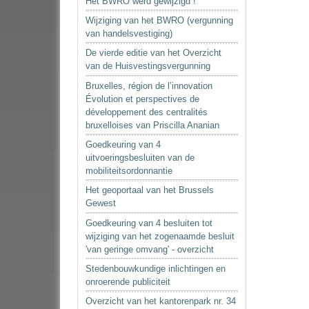
Het BWRO werd gewijzigd !
Wijziging van het BWRO (vergunning
van handelsvestiging)
De vierde editie van het Overzicht
van de Huisvestingsvergunning
Bruxelles, région de l’innovation
Évolution et perspectives de
développement des centralités
bruxelloises van Priscilla Ananian
Goedkeuring van 4
uitvoeringsbesluiten van de
mobiliteitsordonnantie
Het geoportaal van het Brussels
Gewest
Goedkeuring van 4 besluiten tot
wijziging van het zogenaamde besluit
'van geringe omvang' - overzicht
Stedenbouwkundige inlichtingen en
onroerende publiciteit
Overzicht van het kantorenpark nr. 34