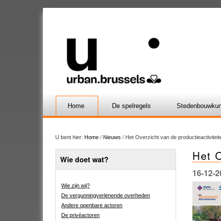
Home
De spelregels
Stedenbouwkun
U bent hier:
Home
/
Nieuws
/
Het Overzicht van de productieactiviteite
Het O
Wie doet wat?
16-12-2
Wie zijn wij?
De vergunningverlenende overheden
Andere openbare actoren
De privéactoren