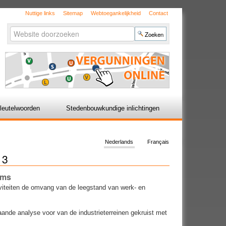
Nuttige links
Sitemap
Webtoegankelijkheid
Contact
Zoek
Geavanceerd
zoeken...
leutelwoorden
Stedenbouwkundige inlichtingen
Nederlands
Français
 3
ems
iviteiten de omvang van de leegstand van werk- en
aande analyse voor van de industrieterreinen gekruist met