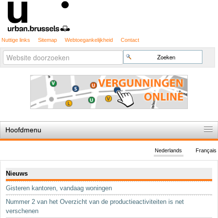
Nuttige links
Sitemap
Webtoegankelijkheid
Contact
Geavanceerd
Zoek
zoeken...
Hoofdmenu
Home
Nederlands
Français
De spelregels
Navigatie
Nieuws
Stedenbouwkundige vergunning
Gisteren kantoren, vandaag woningen
Cartografie
Nummer 2 van het Overzicht van de productieactiviteiten is net
Studies en publicaties
verschenen