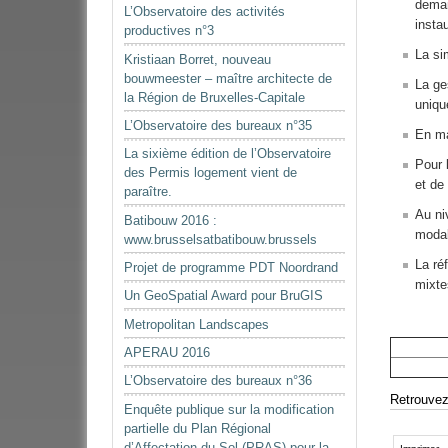
deman
L’Observatoire des activités
instau
productives n°3
La si
Kristiaan Borret, nouveau
bouwmeester – maître architecte de
La ge
la Région de Bruxelles-Capitale
uniqu
L’Observatoire des bureaux n°35
En ma
La sixième édition de l’Observatoire
Pour 
des Permis logement vient de
et de
paraître.
Au n
Batibouw 2016 :
modal
www.brusselsatbatibouw.brussels
La ré
Projet de programme PDT Noordrand
mixte
Un GeoSpatial Award pour BruGIS
Metropolitan Landscapes
APERAU 2016
L’Observatoire des bureaux n°36
Retrouvez 
Enquête publique sur la modification
partielle du Plan Régional
Actions
d’Affectation du Sol (PRAS) pour la