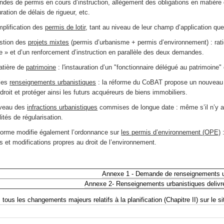
des de permis en cours d’instruction, allègement des obligations en matière
ration de délais de rigueur, etc.
mplification des
permis de lotir
, tant au niveau de leur champ d’application que
stion des
projets mixtes
(permis d’urbanisme + permis d’environnement) : ratio
e » et d’un renforcement d’instruction en parallèle des deux demandes.
tière de
patrimoine
: l'instauration d’un "fonctionnaire délégué au patrimoine"
les
renseignements urbanistiques
: la réforme du CoBAT propose un nouveau sy
 droit et protéger ainsi les futurs acquéreurs de biens immobiliers.
iveau des
infractions urbanistiques
commises de longue date : même s’il n’y a 
ités de régularisation.
forme modifie également l’ordonnance sur
les permis d’environnement (OPE)
:
s et modifications propres au droit de l’environnement.
Annexe 1 - Demande de renseignements u
Annexe 2- Renseignements urbanistiques deliv
tous les changements majeurs relatifs à la planification (Chapitre II) sur le s