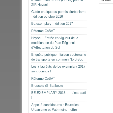
sur
Imprimer
ZIR Heysel
le
document
Guide pratique du permis d'urbanisme
- édition octobre 2016
Be.exemplary – édition 2017
Réforme CoBAT
Heysel : Entrée en vigueur de la
modification du Plan Régional
d’Affectation du Sol
Enquête publique : liaison souterraine
de transports en commun Nord-Sud
Les 7 lauréats de be exemplary 2017
sont connus !
Réforme CoBAT
Brussels @ Batibouw
BE.EXEMPLARY 2018, … c’est parti
!
Appel à candidatures : Bruxelles
Urbanisme et Patrimoine - offre