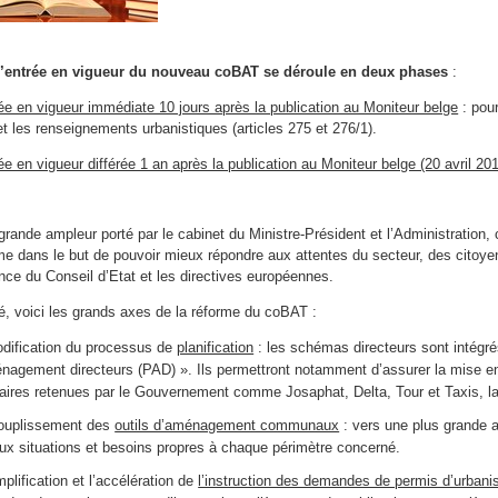
l’entrée en vigueur du nouveau coBAT se déroule en deux phases
:
ée en vigueur immédiate 10 jours après la publication au Moniteur belge
: pour
) et les renseignements urbanistiques (articles 275 et 276/1).
ée en vigueur différée 1 an après la publication au Moniteur belge (20 avril 20
grande ampleur porté par le cabinet du Ministre-Président et l’Administration, 
me dans le but de pouvoir mieux répondre aux attentes du secteur, des citoyen
nce du Conseil d’Etat et les directives européennes.
, voici les grands axes de la réforme du coBAT :
dification du processus de
planification
: les schémas directeurs sont intégr
nagement directeurs (PAD) ». Ils permettront notamment d’assurer la mise en
itaires retenues par le Gouvernement comme Josaphat, Delta, Tour et Taxis, la
ouplissement des
outils d’aménagement communaux
: vers une plus grande a
aux situations et besoins propres à chaque périmètre concerné.
mplification et l’accélération de
l’instruction des demandes de permis d’urban