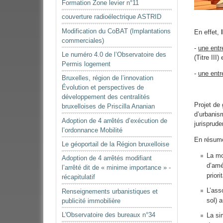
Formation Zone levier n°11
couverture radioélectrique ASTRID
Modification du CoBAT (Implantations
En effet,
commerciales)
-
une entr
Le numéro 4.0 de l’Observatoire des
(Titre III
Permis logement
-
une entr
Bruxelles, région de l’innovation
Évolution et perspectives de
développement des centralités
Projet de 
bruxelloises de Priscilla Ananian
d’urbanis
Adoption de 4 arrêtés d’exécution de
jurisprude
l’ordonnance Mobilité
En résumé
Le géoportail de la Région bruxelloise
La mo
Adoption de 4 arrêtés modifiant
d’amé
l’arrêté dit de « minime importance » -
prior
récapitulatif
L’ass
Renseignements urbanistiques et
sol) 
publicité immobilière
L'Observatoire des bureaux n°34
La si