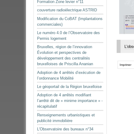
Formation Zone levier n°11
couverture radioélectrique ASTRID
Modification du CoBAT (Implantations
commerciales)
Le numéro 4.0 de l’Observatoire des
Permis logement
L'obs
Bruxelles, région de l’innovation
Évolution et perspectives de
développement des centralités
Actions
bruxelloises de Priscilla Ananian
sur
Imprimer
le
Adoption de 4 arrêtés d’exécution de
document
l’ordonnance Mobilité
Le géoportail de la Région bruxelloise
Adoption de 4 arrêtés modifiant
l’arrêté dit de « minime importance » -
récapitulatif
Renseignements urbanistiques et
publicité immobilière
L'Observatoire des bureaux n°34