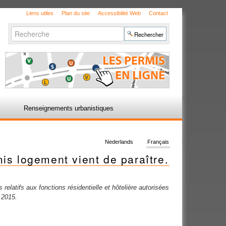
Liens utiles
Plan du site
Accessibilité Web
Contact
Chercher par
Recherche
avancée…
Renseignements urbanistiques
Nederlands
Français
is logement vient de paraître.
 relatifs aux fonctions résidentielle et hôtelière autorisées
 2015.