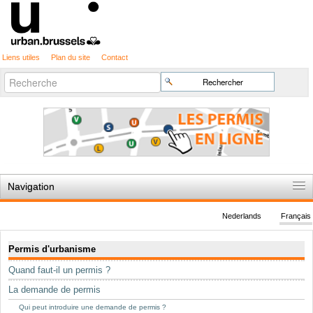
Liens utiles
Plan du site
Contact
Recherche
Chercher par
avancée…
Navigation
Accueil
Nederlands
Français
Règles du jeu
Navigation
Permis d'urbanisme
Permis d'urbanisme
Quand faut-il un permis ?
Cartographie
La demande de permis
Etudes et publications
Qui peut introduire une demande de permis ?