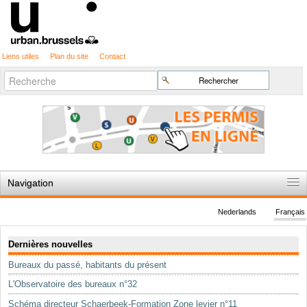
Liens utiles
Plan du site
Contact
Recherche
Chercher par
avancée…
Navigation
Accueil
Nederlands
Français
Règles du jeu
Navigation
Dernières nouvelles
Permis d'urbanisme
Bureaux du passé, habitants du présent
Cartographie
L'Observatoire des bureaux n°32
Etudes et publications
Schéma directeur Schaerbeek-Formation Zone levier n°11