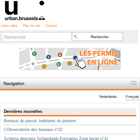
Liens utiles
Plan du site
Contact
Recherche
Chercher par
avancée…
Navigation
Accueil
Nederlands
Français
Règles du jeu
Navigation
Dernières nouvelles
Permis d'urbanisme
Bureaux du passé, habitants du présent
Cartographie
L'Observatoire des bureaux n°32
Etudes et publications
Schéma directeur Schaerbeek-Formation Zone levier n°11