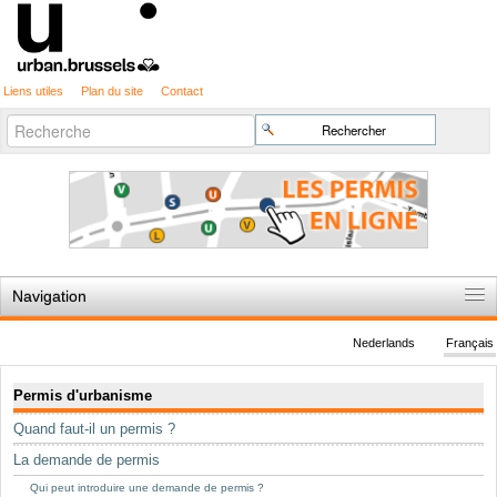
Liens utiles
Plan du site
Contact
Recherche
Chercher par
avancée…
Navigation
Accueil
Nederlands
Français
Règles du jeu
Navigation
Permis d'urbanisme
Permis d'urbanisme
Quand faut-il un permis ?
Cartographie
La demande de permis
Etudes et publications
Qui peut introduire une demande de permis ?