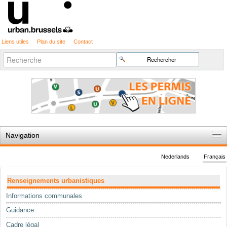
Liens utiles
Plan du site
Contact
Recherche
Chercher par
avancée…
Navigation
Accueil
Nederlands
Français
Règles du jeu
Navigation
Renseignements urbanistiques
Permis d'urbanisme
Informations communales
Cartographie
Guidance
Etudes et publications
Cadre légal