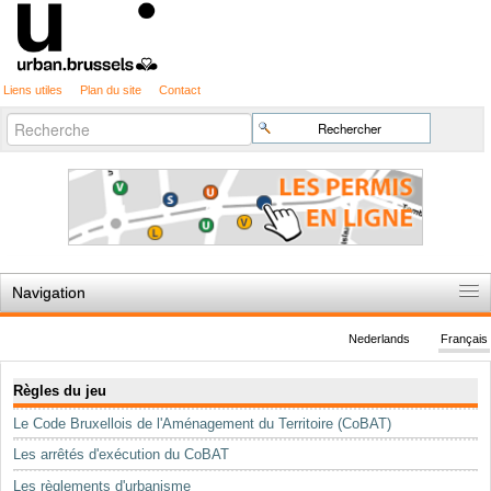
Liens utiles
Plan du site
Contact
Recherche
Chercher par
avancée…
Navigation
Accueil
Nederlands
Français
Règles du jeu
Navigation
Règles du jeu
Permis d'urbanisme
Le Code Bruxellois de l'Aménagement du Territoire (CoBAT)
Cartographie
Les arrêtés d'exécution du CoBAT
Etudes et publications
Les règlements d'urbanisme