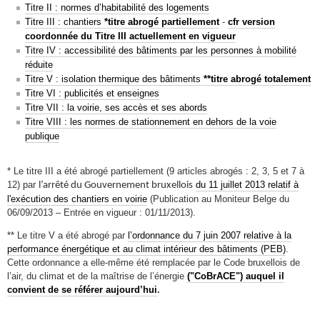
Titre II : normes d’habitabilité des logements
Titre III : chantiers
*titre abrogé partiellement
-
cfr
version
coordonnée du Titre III actuellement en vigueur
Titre IV : accessibilité des bâtiments par les personnes à mobilité
réduite
Titre V : isolation thermique des bâtiments
**titre abrogé totalement
Titre VI : publicités et enseignes
Titre VII : la voirie, ses accès et ses abords
Titre VIII : les normes de stationnement en dehors de la voie
publique
* Le titre III a été abrogé partiellement (9 articles abrogés : 2, 3, 5 et 7 à
12) par
du 11 juillet 2013 relatif à
l’arrêté du Gouvernement bruxellois
l'exécution des chantiers en voirie
(Publication au Moniteur Belge du
06/09/2013 – Entrée en vigueur : 01/11/2013).
** Le titre V a été abrogé par
l’ordonnance du 7 juin 2007 relative à la
performance énergétique et au climat intérieur des bâtiments (PEB)
.
Cette ordonnance a elle-même été remplacée par le Code bruxellois de
l’air, du climat et de la maîtrise de l’énergie
("CoBrACE") auquel il
convient de se référer aujourd’hui
.