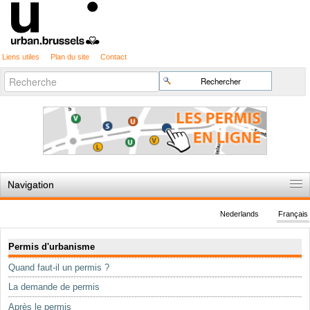
Liens utiles
Plan du site
Contact
Recherche
Chercher par
avancée…
Navigation
Accueil
Nederlands
Français
Règles du jeu
Navigation
Permis d'urbanisme
Permis d'urbanisme
Quand faut-il un permis ?
Cartographie
La demande de permis
Etudes et publications
Après le permis