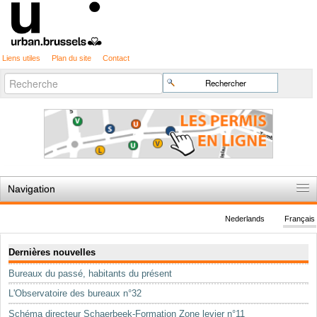
Liens utiles
Plan du site
Contact
Recherche
Chercher par
avancée…
Navigation
Accueil
Nederlands
Français
Règles du jeu
Navigation
Dernières nouvelles
Permis d'urbanisme
Bureaux du passé, habitants du présent
Cartographie
L'Observatoire des bureaux n°32
Etudes et publications
Schéma directeur Schaerbeek-Formation Zone levier n°11