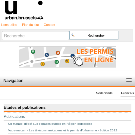
Liens utiles
Plan du site
Contact
Recherche
Chercher par
avancée…
Navigation
Accueil
Nederlands
Français
Règles du jeu
Navigation
Etudes et publications
Permis d'urbanisme
Publications
Cartographie
Un manuel dédié aux espaces publics en Région bruxelloise
Etudes et publications
Vade-mecum - Les télécommunications et le permis d’urbanisme - édition 2022