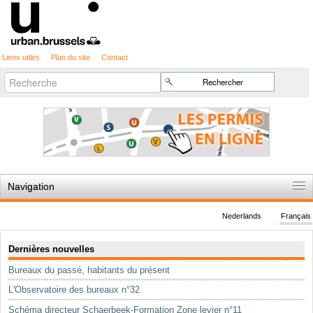
Liens utiles
Plan du site
Contact
Recherche
Chercher par
avancée…
Navigation
Accueil
Nederlands
Français
Règles du jeu
Navigation
Dernières nouvelles
Permis d'urbanisme
Bureaux du passé, habitants du présent
Cartographie
L'Observatoire des bureaux n°32
Etudes et publications
Schéma directeur Schaerbeek-Formation Zone levier n°11