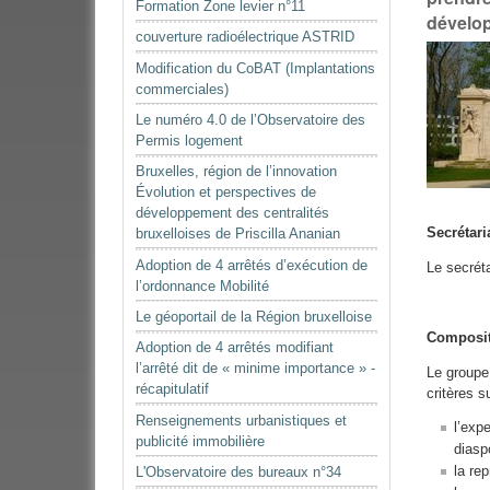
Formation Zone levier n°11
dévelop
couverture radioélectrique ASTRID
Modification du CoBAT (Implantations
commerciales)
Le numéro 4.0 de l’Observatoire des
Permis logement
Bruxelles, région de l’innovation
Évolution et perspectives de
développement des centralités
Secrétari
bruxelloises de Priscilla Ananian
Adoption de 4 arrêtés d’exécution de
Le secréta
l’ordonnance Mobilité
Le géoportail de la Région bruxelloise
Composi
Adoption de 4 arrêtés modifiant
l’arrêté dit de « minime importance » -
Le groupe
récapitulatif
critères s
Renseignements urbanistiques et
l’exp
publicité immobilière
diasp
la re
L'Observatoire des bureaux n°34