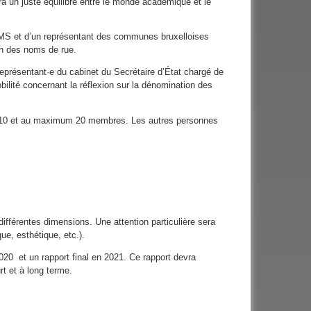
aura un juste équilibre entre le monde académique et le
RMS et d’un représentant des communes bruxelloises
on des noms de rue.
représentant·e du cabinet du Secrétaire d’État chargé de
bilité concernant la réflexion sur la dénomination des
um 10 et au maximum 20 membres. Les autres personnes
.
différentes dimensions. Une attention particulière sera
ue, esthétique, etc.).
2020 et un rapport final en 2021. Ce rapport devra
t et à long terme.