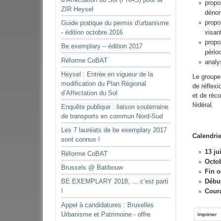
propo
ZIR Heysel
dénom
propo
Guide pratique du permis d'urbanisme
visan
- édition octobre 2016
propo
Be.exemplary – édition 2017
pério
Réforme CoBAT
analy
Heysel : Entrée en vigueur de la
Le groupe 
modification du Plan Régional
de réflexi
d’Affectation du Sol
et de réco
fédéral.
Enquête publique : liaison souterraine
de transports en commun Nord-Sud
Les 7 lauréats de be exemplary 2017
Calendrie
sont connus !
13 ju
Réforme CoBAT
Octo
Brussels @ Batibouw
Fin o
Débu
BE.EXEMPLARY 2018, … c’est parti
!
Cour
Appel à candidatures : Bruxelles
Actions
Urbanisme et Patrimoine - offre
sur
Imprimer