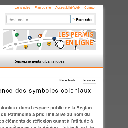
Liens utiles
Plan du site
Accessibilité Web
Contact
Chercher par
Recherche
avancée…
Renseignements urbanistiques
Nederlands
Français
sence des symboles coloniaux
oloniaux dans l’espace public de la Région
du Patrimoine a pris l’initiative au nom du
 éléments de réflexion quant à l’attitude à
compétences de la Région. L’objectif est de