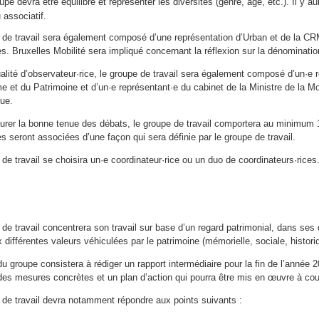
oupe devra être équilibré et représenter les diversités (genre, âge, etc.). Il y 
 associatif.
 de travail sera également composé d’une représentation d’Urban et de la C
s. Bruxelles Mobilité sera impliqué concernant la réflexion sur la dénominati
ualité d’observateur·rice, le groupe de travail sera également composé d’un·e 
e et du Patrimoine et d’un·e représentant·e du cabinet de la Ministre de la Mo
ue.
surer la bonne tenue des débats, le groupe de travail comportera au minim
s seront associées d’une façon qui sera définie par le groupe de travail.
de travail se choisira un·e coordinateur·rice ou un duo de coordinateurs·rices
de travail concentrera son travail sur base d’un regard patrimonial, dans ses 
 différentes valeurs véhiculées par le patrimoine (mémorielle, sociale, historiq
u groupe consistera à rédiger un rapport intermédiaire pour la fin de l’année 
des mesures concrètes et un plan d’action qui pourra être mis en œuvre à cour
 de travail devra notamment répondre aux points suivants :