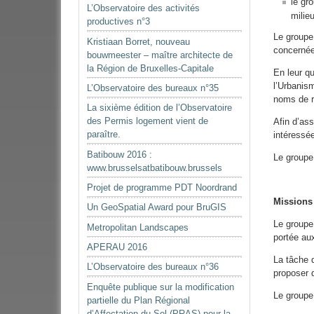
le gr
L’Observatoire des activités
milieu
productives n°3
Le groupe
Kristiaan Borret, nouveau
concernée
bouwmeester – maître architecte de
la Région de Bruxelles-Capitale
En leur q
l’Urbanism
L’Observatoire des bureaux n°35
noms de r
La sixième édition de l’Observatoire
des Permis logement vient de
Afin d’as
paraître.
intéressée
Batibouw 2016 :
Le groupe 
www.brusselsatbatibouw.brussels
Projet de programme PDT Noordrand
Missions
Un GeoSpatial Award pour BruGIS
Le groupe 
Metropolitan Landscapes
portée aux
APERAU 2016
La tâche d
L’Observatoire des bureaux n°36
proposer 
Enquête publique sur la modification
Le groupe
partielle du Plan Régional
d’Affectation du Sol (PRAS) pour la