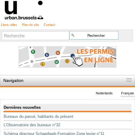
Liens utiles
Plan du site
Contact
Recherche
Chercher par
avancée…
Navigation
Accueil
Nederlands
Français
Règles du jeu
Navigation
Dernières nouvelles
Permis d'urbanisme
Bureaux du passé, habitants du présent
Cartographie
L'Observatoire des bureaux n°32
Etudes et publications
Schéma directeur Schaerbeek-Formation Zone levier n°11