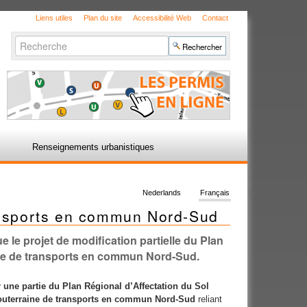
Liens utiles
Plan du site
Accessibilité Web
Contact
Chercher par
Recherche
avancée…
Renseignements urbanistiques
Nederlands
Français
ransports en commun Nord-Sud
 le projet de modification partielle du Plan
aine de transports en commun Nord-Sud.
 une partie du Plan Régional d’Affectation du Sol
souterraine de transports en commun Nord-Sud
reliant