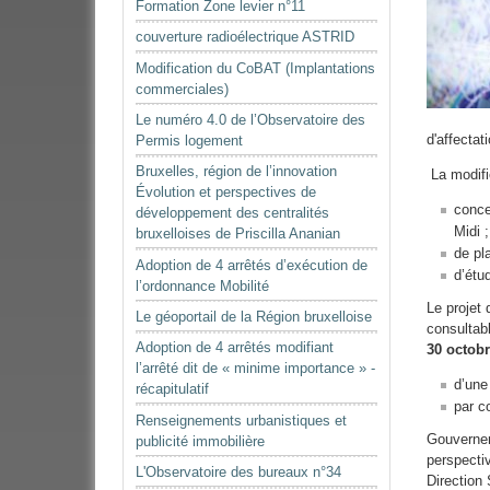
Formation Zone levier n°11
couverture radioélectrique ASTRID
Modification du CoBAT (Implantations
commerciales)
Le numéro 4.0 de l’Observatoire des
d'affecta
Permis logement
Bruxelles, région de l’innovation
La modifi
Évolution et perspectives de
conce
développement des centralités
Midi ;
bruxelloises de Priscilla Ananian
de pl
Adoption de 4 arrêtés d’exécution de
d’étu
l’ordonnance Mobilité
Le projet
Le géoportail de la Région bruxelloise
consultab
Adoption de 4 arrêtés modifiant
30 octobr
l’arrêté dit de « minime importance » -
d’une
récapitulatif
par c
Renseignements urbanistiques et
Gouvernem
publicité immobilière
perspecti
L'Observatoire des bureaux n°34
Direction 