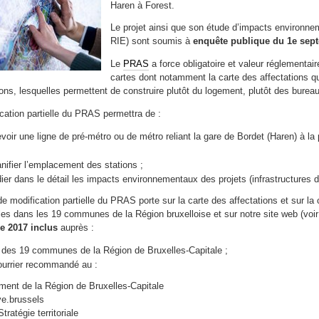
Haren à Forest.
Le projet ainsi que son étude d’impacts environn
RIE) sont soumis à
enquête publique du 1e sept
Le
PRAS
a force obligatoire et valeur réglementai
cartes dont notamment la carte des affectations qui 
tions, lesquelles permettent de construire plutôt du logement, plutôt des bur
cation partielle du PRAS permettra de :
voir une ligne de pré-métro ou de métro reliant la gare de Bordet (Haren) à la p
anifier l’emplacement des stations ;
dier dans le détail les impacts environnementaux des projets (infrastructures dé
 de modification partielle du PRAS porte sur la carte des affectations et sur
les dans les 19 communes de la Région bruxelloise et sur notre site web (voi
e 2017 inclus
auprès :
 des 19 communes de la Région de Bruxelles-Capitale ;
ourrier recommandé au :
ent de la Région de Bruxelles-Capitale
ve.brussels
Stratégie territoriale