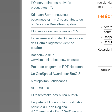
rue de N
L’Observatoire des activités
1000 Brux
productives n°3
Kristiaan Borret, nouveau
Téléc
bouwmeester – maître architecte de
la Région de Bruxelles-Capitale
Arrêt
L’Observatoire des bureaux n°35
soute
Rappo
La sixième édition de l’Observatoire
Résu
des Permis logement vient de
paraître.
Regarder 
Batibouw 2016 :
www.brusselsatbatibouw.brussels
Actions
Projet de programme PDT Noordrand
sur
Imprimer
Un GeoSpatial Award pour BruGIS
le
document
Metropolitan Landscapes
APERAU 2016
L’Observatoire des bureaux n°36
Enquête publique sur la modification
partielle du Plan Régional
d’Affectation du Sol (PRAS) pour la