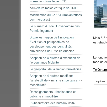
Formation Zone levier n°11
couverture radioélectrique ASTRID
Modification du CoBAT (Implantations
commerciales)
Le numéro 4.0 de l’Observatoire des
Permis logement
Bruxelles, région de l’innovation
Mais à Br
Évolution et perspectives de
est struct
développement des centralités
bruxelloises de Priscilla Ananian
Le foncti
Adoption de 4 arrêtés d’exécution de
face de ce
l’ordonnance Mobilité
Le géoportail de la Région bruxelloise
Télécharge
Adoption de 4 arrêtés modifiant
Actions
l’arrêté dit de « minime importance » -
sur
Imprimer
récapitulatif
le
document
Renseignements urbanistiques et
publicité immobilière
L'Observatoire des bureaux n°34