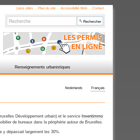
Liens utiles
Plan du site
Accessibilité Web
Contact
Chercher par
Recherche
avancée…
Renseignements urbanistiques
Nederlands
Français
(Bruxelles Développement urbain) et le service
Inventimmo
bilier de bureaux dans la périphérie autour de Bruxelles.
e y dépassait largement les 30%.