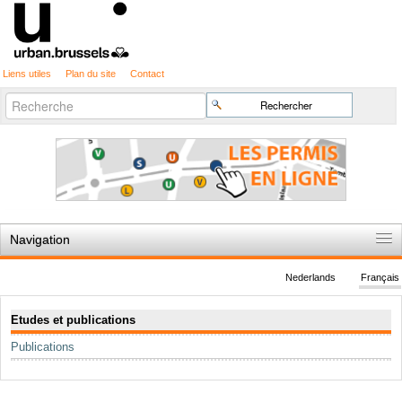
Liens utiles
Plan du site
Contact
Recherche
Chercher par
avancée…
Navigation
Accueil
Nederlands
Français
Règles du jeu
Navigation
Etudes et publications
Permis d'urbanisme
Publications
Cartographie
Etudes et publications