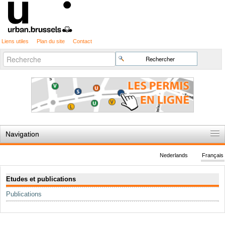
Liens utiles
Plan du site
Contact
Recherche
Chercher par
avancée…
Navigation
Accueil
Nederlands
Français
Règles du jeu
Navigation
Etudes et publications
Permis d'urbanisme
Publications
Cartographie
Etudes et publications