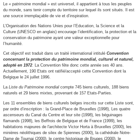
Le « patrimoine mondial » est universel, il appartient à tous les peuples
du monde, sans tenir compte du territoire sur lequel ils sont situés. Il est
une source irremplaçable de vie et d’inspiration.
L’Organisation des Nations Unies pour l’Education, la Science et la
Culture (UNESCO en anglais) encourage l’identification, la protection et la
conservation du patrimoine ayant une valeur exceptionnelle pour
l’humanité.
Cet objectif est traduit dans un traité international intitulé
Convention
concernant la protection du patrimoine mondial, culturel et naturel,
adopté en 1972
. La Convention fête donc cette année ses 40 ans.
Actuellement, 190 Etats ont ratifié/accepté cette Convention dont la
Belgique le 24 juillet 1996.
La
Liste du Patrimoine mondial
compte 745 biens culturels, 188 biens
naturels et 29 biens mixtes, provenant de 157 Etats-Parties.
Les
11 ensembles de biens culturels belges inscrits sur cette Liste sont,
par ordre d’inscription : la Grand-Place de Bruxelles (1998), Les quatre
ascenseurs du Canal du Centre et leur site (1998), les béguinages
flamands (1998), les Beffrois de Belgique et de France (1999), les
habitations majeures de l'architecte Victor Horta à Bruxelles (2000), les
minières néolithiques de silex de Spiennes (2000), la cathédrale Notre-
Dame de Tournai (2000), le centre historique de Bruges (2000), le