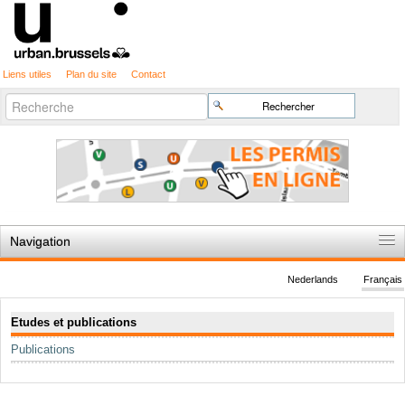
Liens utiles
Plan du site
Contact
Recherche
Chercher par
avancée…
Navigation
Accueil
Nederlands
Français
Règles du jeu
Navigation
Etudes et publications
Permis d'urbanisme
Publications
Cartographie
Etudes et publications