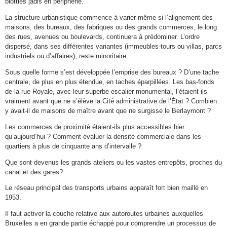
blotties jadis en périphérie.
La structure urbanistique commence à varier même si l’alignement des
maisons, des bureaux, des fabriques ou des grands commerces, le long
des rues, avenues ou boulevards, continuera à prédominer. L’ordre
dispersé, dans ses différentes variantes (immeubles-tours ou villas, parcs
industriels ou d’affaires), reste minoritaire.
Sous quelle forme s’est développée l’emprise des bureaux ? D’une tache
centrale, de plus en plus étendue, en taches éparpillées. Les bas-fonds
de la rue Royale, avec leur superbe escalier monumental, l’étaient-ils
vraiment avant que ne s’élève la Cité administrative de l’État ? Combien
y avait-il de maisons de maître avant que ne surgisse le Berlaymont ?
Les commerces de proximité étaient-ils plus accessibles hier
qu’aujourd’hui ? Comment évaluer la densité commerciale dans les
quartiers à plus de cinquante ans d’intervalle ?
Que sont devenus les grands ateliers ou les vastes entrepôts, proches du
canal et des gares?
Le réseau principal des transports urbains apparaît fort bien maillé en
1953.
Il faut activer la couche relative aux autoroutes urbaines auxquelles
Bruxelles a en grande partie échappé pour comprendre un processus de