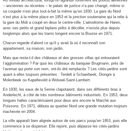
Au niveau architectural, lorsqu’on agrandit fortement les photos aériennes
– anciennes ou récentes – le palais de justice n’a pas changé, même si
sa coupole n’est plus tout-à-fait la même qu’en 1930. La gare du Nord
n’est plus à la même place en 1953 et la jonction souterraine qui la relie à
la gare du Midi a coupé en deux le centre-ville. L’aérodrome de Haren,
avec ses petits et grand biplans prêts à décoller, n’existe plus depuis
longtemps alors que les trams longent encore la Bourse en 1971.
Chacun regarde d’abord ce qu’il y avait là où il reconnaît son
appartement, sa maison, son jardin.
Mais que reste-t-il des châteaux et des grosses villas qui entouraient
l’agglomération ? Par quoi les châteaux du banquier Brugmann, près de
l’avenue qui porte son nom, ont-ils été remplacés ? Les cités-jardins sont
quant à elles toujours présentes : Terdelt à Schaerbeek, Diongre à
Molenbeek ou Kapelleveld à Woluwé-Saint-Lambert.
En 1930, les eaux de la Senne clapotaient, dans ses différents bras à
Anderlecht, à côté de très nombreux bâtiments industriels. En 1953, deux
longues halles caractérisaient pour deux ans encore le Marché aux
Poissons. En 1971, débuta au quartier Nord une grande mutation toujours
inachevée en 2004.
La ville apparaît bien alignée autour de ses parcs jusqu’en 1953, puis elle
commence à se disperser. Elle rejoint, puis dépasse les cités-jardins