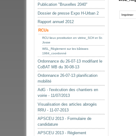
Publication "Bruxelles 2040"
Actions
Dossier de presse Expo H-Urban 2
sur
Imprimer
le
Rapport annuel 2012
document
RCUs
RCU lieux prostitution en vitrine_SCH et St-
Josse
WSL_Règlement sur les bâtisses
1984_coordonné
Ordonnance du 26-07-13 modifiant le
CoBAT MB du 30-08-13
Ordonnance 26-07-13 planification
mobilité
AdG - l'exécution des chantiers en
voirie - 11/07/2013
Visualisation des articles abrogés
RRU - 11-07-2013
APSCEU 2013 - Formulaire de
candidature
APSCEU 2013 - Règlement