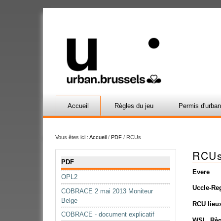
Accueil
Règles du jeu
Permis d'urba
Vous êtes ici :
Accueil
/
PDF
/
RCUs
RCU
Navigation
PDF
Evere
OPL2
Uccle-Re
COBRACE 2 mai 2013 Moniteur
Belge
RCU lieux
COBRACE - document explicatif
WSL_Règl