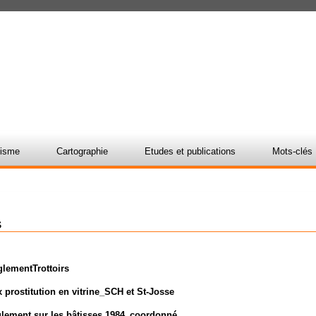
nisme
Cartographie
Etudes et publications
Mots-clés
s
glementTrottoirs
 prostitution en vitrine_SCH et St-Josse
ement sur les bâtisses 1984_coordonné