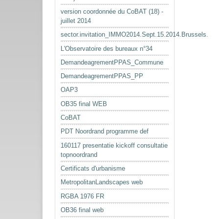
version coordonnée du CoBAT (18) -
juillet 2014
sector.invitation_IMMO2014.Sept.15.2014.Brussels.
L'Observatoire des bureaux n°34
DemandeagrementPPAS_Commune
DemandeagrementPPAS_PP
OAP3
OB35 final WEB
CoBAT
PDT Noordrand programme def
160117 presentatie kickoff consultatie
topnoordrand
Certificats d'urbanisme
MetropolitanLandscapes web
RGBA 1976 FR
OB36 final web