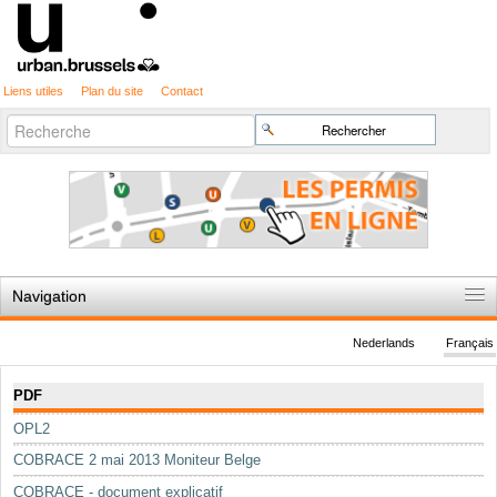
Liens utiles
Plan du site
Contact
Recherche
Chercher par
avancée…
Navigation
Accueil
Nederlands
Français
Règles du jeu
Navigation
PDF
Permis d'urbanisme
OPL2
Cartographie
COBRACE 2 mai 2013 Moniteur Belge
Etudes et publications
COBRACE - document explicatif