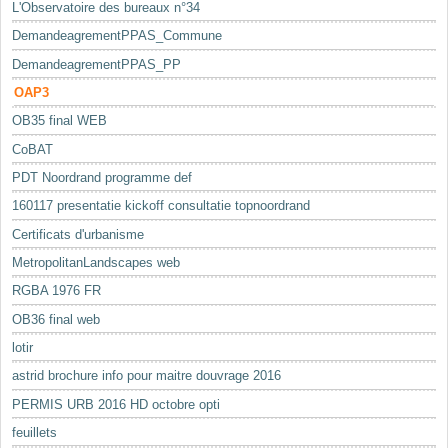
L'Observatoire des bureaux n°34
DemandeagrementPPAS_Commune
DemandeagrementPPAS_PP
OAP3
OB35 final WEB
CoBAT
PDT Noordrand programme def
160117 presentatie kickoff consultatie topnoordrand
Certificats d'urbanisme
MetropolitanLandscapes web
RGBA 1976 FR
OB36 final web
lotir
astrid brochure info pour maitre douvrage 2016
PERMIS URB 2016 HD octobre opti
feuillets