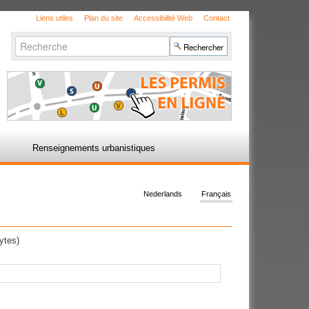
Liens utiles
Plan du site
Accessibilité Web
Contact
Chercher par
Recherche
avancée…
Renseignements urbanistiques
Nederlands
Français
ytes)