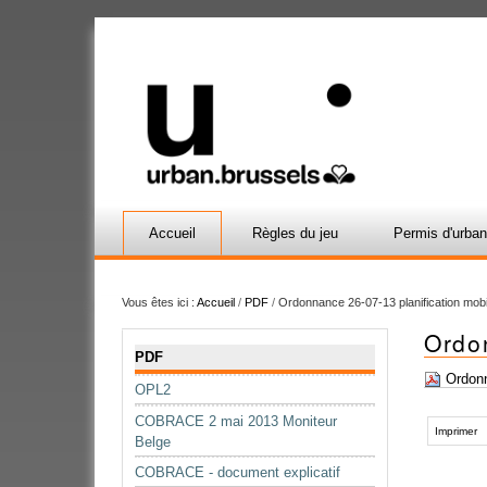
Accueil
Règles du jeu
Permis d'urba
Vous êtes ici :
Accueil
/
PDF
/
Ordonnance 26-07-13 planification mobil
Ordon
Navigation
PDF
Ordonn
OPL2
Actions
COBRACE 2 mai 2013 Moniteur
sur
Imprimer
Belge
le
COBRACE - document explicatif
document