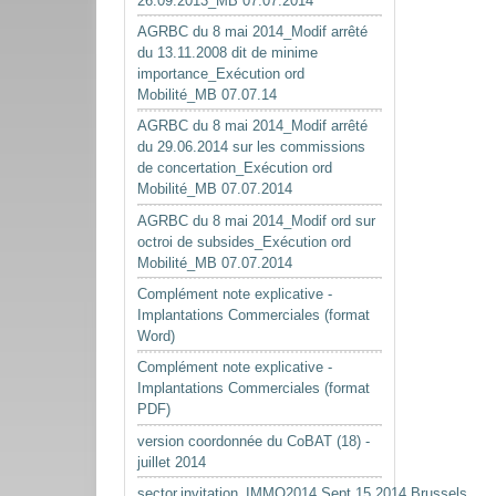
26.09.2013_MB 07.07.2014
AGRBC du 8 mai 2014_Modif arrêté
du 13.11.2008 dit de minime
importance_Exécution ord
Mobilité_MB 07.07.14
AGRBC du 8 mai 2014_Modif arrêté
du 29.06.2014 sur les commissions
de concertation_Exécution ord
Mobilité_MB 07.07.2014
AGRBC du 8 mai 2014_Modif ord sur
octroi de subsides_Exécution ord
Mobilité_MB 07.07.2014
Complément note explicative -
Implantations Commerciales (format
Word)
Complément note explicative -
Implantations Commerciales (format
PDF)
version coordonnée du CoBAT (18) -
juillet 2014
sector.invitation_IMMO2014.Sept.15.2014.Brussels.