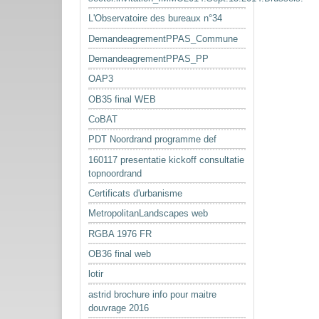
L'Observatoire des bureaux n°34
DemandeagrementPPAS_Commune
DemandeagrementPPAS_PP
OAP3
OB35 final WEB
CoBAT
PDT Noordrand programme def
160117 presentatie kickoff consultatie
topnoordrand
Certificats d'urbanisme
MetropolitanLandscapes web
RGBA 1976 FR
OB36 final web
lotir
astrid brochure info pour maitre
douvrage 2016