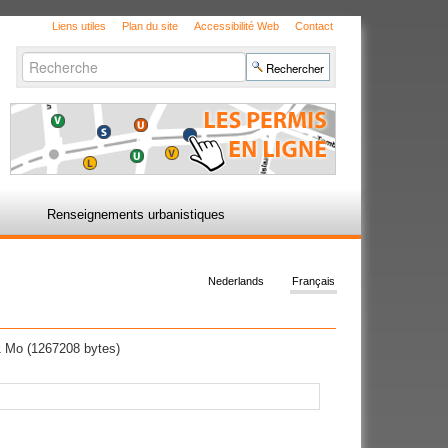
Liens utiles
Plan du site
Accessibilité Web
Contact
Chercher par
Recherche
avancée…
Renseignements urbanistiques
Nederlands
Français
 Mo (1267208 bytes)