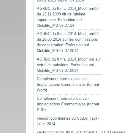
26.09.2013_MB 07.07.2014
AGRBC du 8 mai 2014_Modif arrêté
du 13.11.2008 dit de minime
importance_Exécution ord
Mobilité_MB 07.07.14
AGRBC du 8 mai 2014_Modif arrêté
du 29.06.2014 sur les commissions
de concertation_Exécution ord
Mobilité_MB 07.07.2014
AGRBC du 8 mai 2014_Modif ord sur
octroi de subsides_Exécution ord
Mobilité_MB 07.07.2014
Complément note explicative -
Implantations Commerciales (format
Word)
Complément note explicative -
Implantations Commerciales (format
PDF)
version coordonnée du CoBAT (18) -
juillet 2014
sector.invitation_IMMO2014.Sept.15.2014.Brussels.