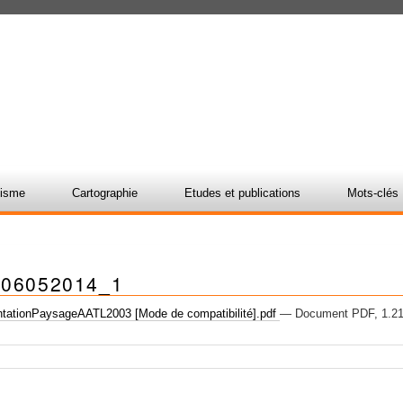
nisme
Cartographie
Etudes et publications
Mots-clés
s06052014_1
tationPaysageAATL2003 [Mode de compatibilité].pdf
— Document PDF, 1.21