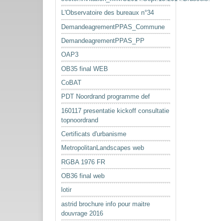
L'Observatoire des bureaux n°34
DemandeagrementPPAS_Commune
DemandeagrementPPAS_PP
OAP3
OB35 final WEB
CoBAT
PDT Noordrand programme def
160117 presentatie kickoff consultatie
topnoordrand
Certificats d'urbanisme
MetropolitanLandscapes web
RGBA 1976 FR
OB36 final web
lotir
astrid brochure info pour maitre
douvrage 2016