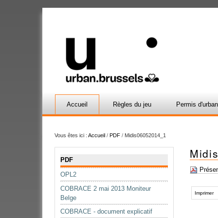
Accueil
Règles du jeu
Permis d'urba
Vous êtes ici :
Accueil
/
PDF
/
Midis06052014_1
Midi
Navigation
PDF
Présen
OPL2
Actions
COBRACE 2 mai 2013 Moniteur
sur
Imprimer
Belge
le
COBRACE - document explicatif
document