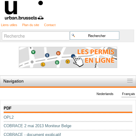
Liens utiles
Plan du site
Contact
Recherche
Chercher par
avancée…
Navigation
Accueil
Nederlands
Français
Règles du jeu
Navigation
PDF
Permis d'urbanisme
OPL2
Cartographie
COBRACE 2 mai 2013 Moniteur Belge
Etudes et publications
COBRACE - document explicatif