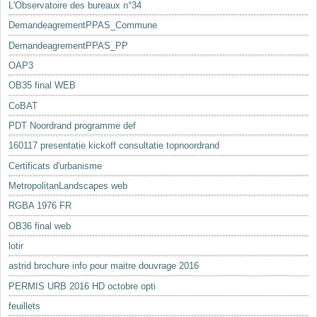
L'Observatoire des bureaux n°34
DemandeagrementPPAS_Commune
DemandeagrementPPAS_PP
OAP3
OB35 final WEB
CoBAT
PDT Noordrand programme def
160117 presentatie kickoff consultatie topnoordrand
Certificats d'urbanisme
MetropolitanLandscapes web
RGBA 1976 FR
OB36 final web
lotir
astrid brochure info pour maitre douvrage 2016
PERMIS URB 2016 HD octobre opti
feuillets