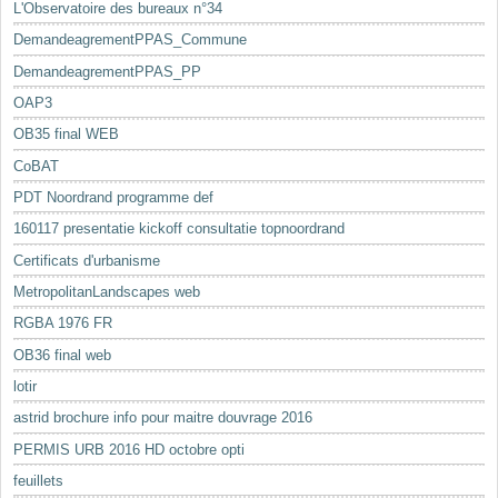
L'Observatoire des bureaux n°34
DemandeagrementPPAS_Commune
DemandeagrementPPAS_PP
OAP3
OB35 final WEB
CoBAT
PDT Noordrand programme def
160117 presentatie kickoff consultatie topnoordrand
Certificats d'urbanisme
MetropolitanLandscapes web
RGBA 1976 FR
OB36 final web
lotir
astrid brochure info pour maitre douvrage 2016
PERMIS URB 2016 HD octobre opti
feuillets