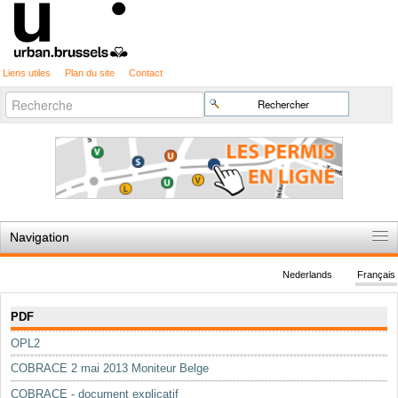
Liens utiles
Plan du site
Contact
Recherche
Chercher par
avancée…
Navigation
Accueil
Nederlands
Français
Règles du jeu
Navigation
PDF
Permis d'urbanisme
OPL2
Cartographie
COBRACE 2 mai 2013 Moniteur Belge
Etudes et publications
COBRACE - document explicatif