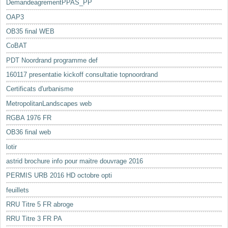
DemandeagrementPPAS_PP
OAP3
OB35 final WEB
CoBAT
PDT Noordrand programme def
160117 presentatie kickoff consultatie topnoordrand
Certificats d'urbanisme
MetropolitanLandscapes web
RGBA 1976 FR
OB36 final web
lotir
astrid brochure info pour maitre douvrage 2016
PERMIS URB 2016 HD octobre opti
feuillets
RRU Titre 5 FR abroge
RRU Titre 3 FR PA