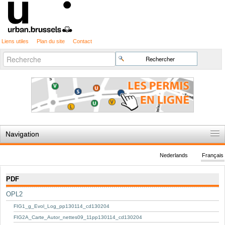
Liens utiles
Plan du site
Contact
Recherche
Chercher par
avancée…
Navigation
Accueil
Nederlands
Français
Règles du jeu
Navigation
PDF
Permis d'urbanisme
OPL2
Cartographie
FIG1_g_Evol_Log_pp130114_cd130204
Etudes et publications
FIG2A_Carte_Autor_nettes09_11pp130114_cd130204