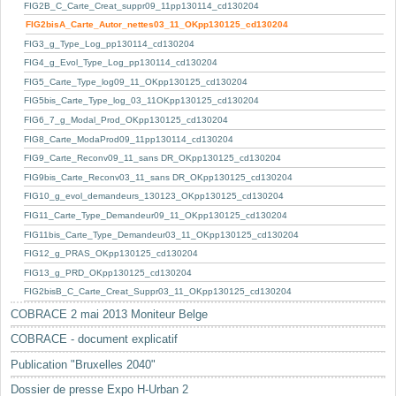
Mots-clés
FIG2B_C_Carte_Creat_suppr09_11pp130114_cd130204
FIG2bisA_Carte_Autor_nettes03_11_OKpp130125_cd130204
Renseignements urbanistiques
FIG3_g_Type_Log_pp130114_cd130204
FIG4_g_Evol_Type_Log_pp130114_cd130204
FIG5_Carte_Type_log09_11_OKpp130125_cd130204
FIG5bis_Carte_Type_log_03_11OKpp130125_cd130204
FIG6_7_g_Modal_Prod_OKpp130125_cd130204
FIG8_Carte_ModaProd09_11pp130114_cd130204
FIG9_Carte_Reconv09_11_sans DR_OKpp130125_cd130204
FIG9bis_Carte_Reconv03_11_sans DR_OKpp130125_cd130204
FIG10_g_evol_demandeurs_130123_OKpp130125_cd130204
FIG11_Carte_Type_Demandeur09_11_OKpp130125_cd130204
FIG11bis_Carte_Type_Demandeur03_11_OKpp130125_cd130204
FIG12_g_PRAS_OKpp130125_cd130204
FIG13_g_PRD_OKpp130125_cd130204
FIG2bisB_C_Carte_Creat_Suppr03_11_OKpp130125_cd130204
COBRACE 2 mai 2013 Moniteur Belge
COBRACE - document explicatif
Publication "Bruxelles 2040"
Dossier de presse Expo H-Urban 2