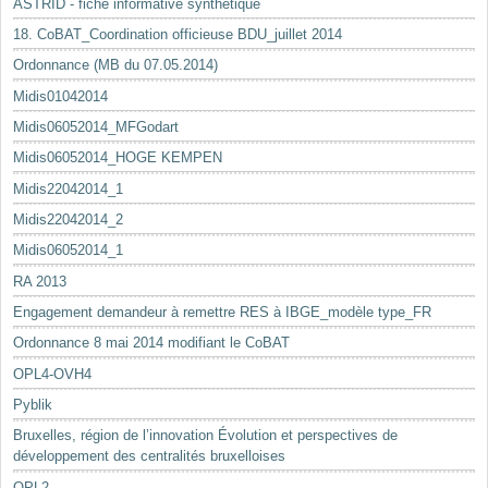
ASTRID - fiche informative synthétique
18. CoBAT_Coordination officieuse BDU_juillet 2014
Ordonnance (MB du 07.05.2014)
Midis01042014
Midis06052014_MFGodart
Midis06052014_HOGE KEMPEN
Midis22042014_1
Midis22042014_2
Midis06052014_1
RA 2013
Engagement demandeur à remettre RES à IBGE_modèle type_FR
Ordonnance 8 mai 2014 modifiant le CoBAT
OPL4-OVH4
Pyblik
Bruxelles, région de l’innovation Évolution et perspectives de
développement des centralités bruxelloises
OPL2