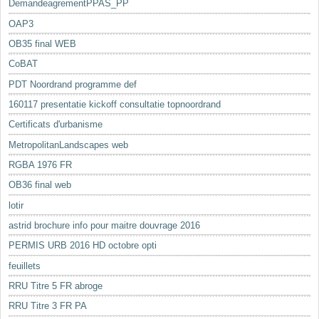
DemandeagrementPPAS_PP
OAP3
OB35 final WEB
CoBAT
PDT Noordrand programme def
160117 presentatie kickoff consultatie topnoordrand
Certificats d'urbanisme
MetropolitanLandscapes web
RGBA 1976 FR
OB36 final web
lotir
astrid brochure info pour maitre douvrage 2016
PERMIS URB 2016 HD octobre opti
feuillets
RRU Titre 5 FR abroge
RRU Titre 3 FR PA