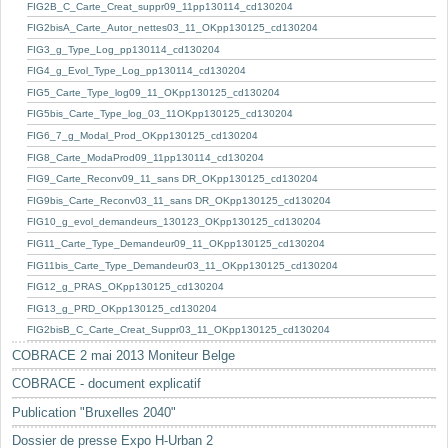
Mots-clés
FIG2B_C_Carte_Creat_suppr09_11pp130114_cd130204
FIG2bisA_Carte_Autor_nettes03_11_OKpp130125_cd130204
Renseignements urbanistiques
FIG3_g_Type_Log_pp130114_cd130204
FIG4_g_Evol_Type_Log_pp130114_cd130204
FIG5_Carte_Type_log09_11_OKpp130125_cd130204
FIG5bis_Carte_Type_log_03_11OKpp130125_cd130204
FIG6_7_g_Modal_Prod_OKpp130125_cd130204
FIG8_Carte_ModaProd09_11pp130114_cd130204
FIG9_Carte_Reconv09_11_sans DR_OKpp130125_cd130204
FIG9bis_Carte_Reconv03_11_sans DR_OKpp130125_cd130204
FIG10_g_evol_demandeurs_130123_OKpp130125_cd130204
FIG11_Carte_Type_Demandeur09_11_OKpp130125_cd130204
FIG11bis_Carte_Type_Demandeur03_11_OKpp130125_cd130204
FIG12_g_PRAS_OKpp130125_cd130204
FIG13_g_PRD_OKpp130125_cd130204
FIG2bisB_C_Carte_Creat_Suppr03_11_OKpp130125_cd130204
COBRACE 2 mai 2013 Moniteur Belge
COBRACE - document explicatif
Publication "Bruxelles 2040"
Dossier de presse Expo H-Urban 2