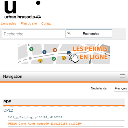
Liens utiles
Plan du site
Contact
Recherche
Chercher par
avancée…
Navigation
Accueil
Nederlands
Français
Règles du jeu
Navigation
PDF
Permis d'urbanisme
OPL2
Cartographie
FIG1_g_Evol_Log_pp130114_cd130204
Etudes et publications
FIG2A_Carte_Autor_nettes09_11pp130114_cd130204