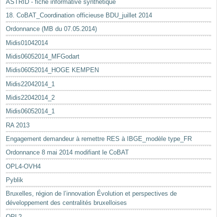
ASTRID - fiche informative synthétique
18. CoBAT_Coordination officieuse BDU_juillet 2014
Ordonnance (MB du 07.05.2014)
Midis01042014
Midis06052014_MFGodart
Midis06052014_HOGE KEMPEN
Midis22042014_1
Midis22042014_2
Midis06052014_1
RA 2013
Engagement demandeur à remettre RES à IBGE_modèle type_FR
Ordonnance 8 mai 2014 modifiant le CoBAT
OPL4-OVH4
Pyblik
Bruxelles, région de l’innovation Évolution et perspectives de
développement des centralités bruxelloises
OPL2