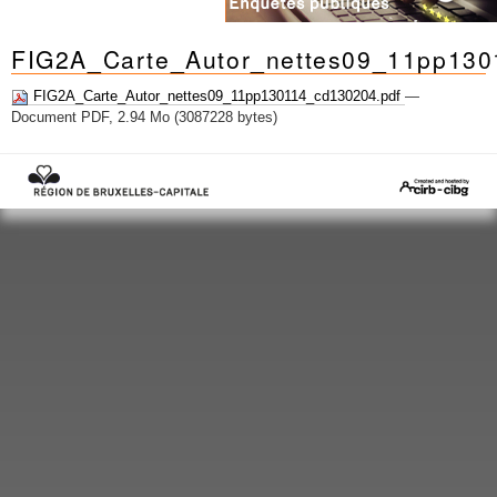
FIG2A_Carte_Autor_nettes09_11pp13
FIG2A_Carte_Autor_nettes09_11pp130114_cd130204.pdf
—
Document PDF, 2.94 Mo (3087228 bytes)