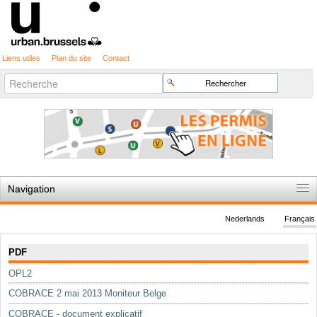
Liens utiles
Plan du site
Contact
Recherche
Chercher par
avancée…
Navigation
Accueil
Nederlands
Français
Règles du jeu
Navigation
PDF
Permis d'urbanisme
OPL2
Cartographie
COBRACE 2 mai 2013 Moniteur Belge
Etudes et publications
COBRACE - document explicatif