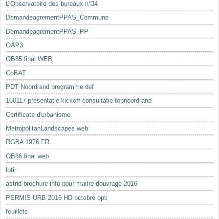
L'Observatoire des bureaux n°34
DemandeagrementPPAS_Commune
DemandeagrementPPAS_PP
OAP3
OB35 final WEB
CoBAT
PDT Noordrand programme def
160117 presentatie kickoff consultatie topnoordrand
Certificats d'urbanisme
MetropolitanLandscapes web
RGBA 1976 FR
OB36 final web
lotir
astrid brochure info pour maitre douvrage 2016
PERMIS URB 2016 HD octobre opti
feuillets