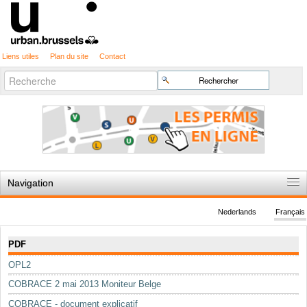
Liens utiles
Plan du site
Contact
Recherche
Chercher par
avancée…
Navigation
Accueil
Nederlands
Français
Règles du jeu
Navigation
PDF
Permis d'urbanisme
OPL2
Cartographie
COBRACE 2 mai 2013 Moniteur Belge
Etudes et publications
COBRACE - document explicatif