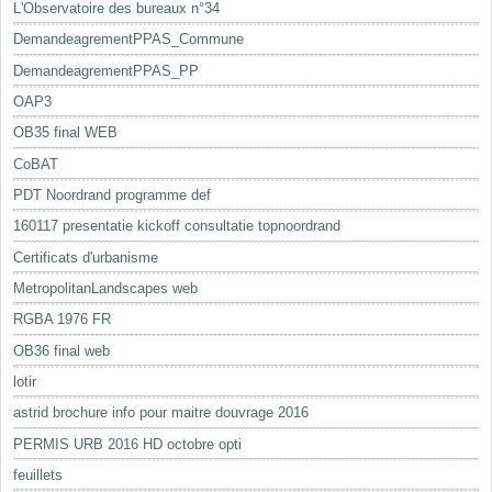
L'Observatoire des bureaux n°34
DemandeagrementPPAS_Commune
DemandeagrementPPAS_PP
OAP3
OB35 final WEB
CoBAT
PDT Noordrand programme def
160117 presentatie kickoff consultatie topnoordrand
Certificats d'urbanisme
MetropolitanLandscapes web
RGBA 1976 FR
OB36 final web
lotir
astrid brochure info pour maitre douvrage 2016
PERMIS URB 2016 HD octobre opti
feuillets