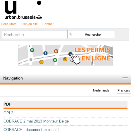
Liens utiles
Plan du site
Contact
Recherche
Chercher par
avancée…
Navigation
Accueil
Nederlands
Français
Règles du jeu
Navigation
PDF
Permis d'urbanisme
OPL2
Cartographie
COBRACE 2 mai 2013 Moniteur Belge
Etudes et publications
COBRACE - document explicatif