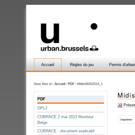
Accueil
Règles du jeu
Permis d'urba
Vous êtes ici :
Accueil
/
PDF
/
Midis06052014_1
Midi
Navigation
PDF
Présen
OPL2
Actions
COBRACE 2 mai 2013 Moniteur
sur
Imprimer
Belge
le
COBRACE - document explicatif
document