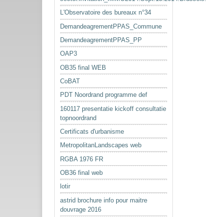
L'Observatoire des bureaux n°34
DemandeagrementPPAS_Commune
DemandeagrementPPAS_PP
OAP3
OB35 final WEB
CoBAT
PDT Noordrand programme def
160117 presentatie kickoff consultatie
topnoordrand
Certificats d'urbanisme
MetropolitanLandscapes web
RGBA 1976 FR
OB36 final web
lotir
astrid brochure info pour maitre
douvrage 2016