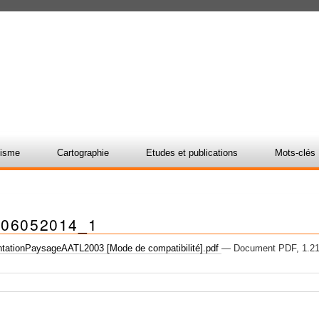
nisme
Cartographie
Etudes et publications
Mots-clés
s06052014_1
tationPaysageAATL2003 [Mode de compatibilité].pdf
— Document PDF, 1.21