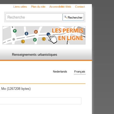
Liens utiles
Plan du site
Accessibilité Web
Contact
Chercher par
Recherche
avancée…
Renseignements urbanistiques
Nederlands
Français
 Mo (1267208 bytes)