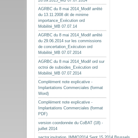
26.09.2013_MB 07.07.2014
AGRBC du 8 mai 2014_Modif arrêté
du 13.11.2008 dit de minime
importance_Exécution ord
Mobilité_MB 07.07.14
AGRBC du 8 mai 2014_Modif arrêté
du 29.06.2014 sur les commissions
de concertation_Exécution ord
Mobilité_MB 07.07.2014
AGRBC du 8 mai 2014_Modif ord sur
octroi de subsides_Exécution ord
Mobilité_MB 07.07.2014
Complément note explicative -
Implantations Commerciales (format
Word)
Complément note explicative -
Implantations Commerciales (format
PDF)
version coordonnée du CoBAT (18) -
juillet 2014
sector.invitation_IMMO2014.Sept.15.2014.Brussels.