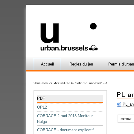
Accueil
Règles du jeu
Permis d'urba
Vous êtes ici :
Accueil
/
PDF
/
lotir
/
PL annexe2 FR
PL a
Navigation
PDF
PL_an
OPL2
Actions
COBRACE 2 mai 2013 Moniteur
sur
Imprimer
Belge
le
COBRACE - document explicatif
document