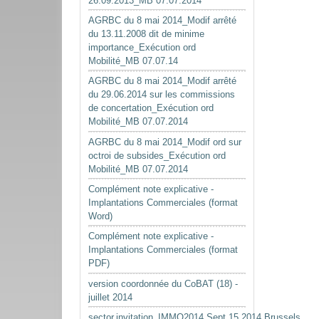
26.09.2013_MB 07.07.2014
AGRBC du 8 mai 2014_Modif arrêté
du 13.11.2008 dit de minime
importance_Exécution ord
Mobilité_MB 07.07.14
AGRBC du 8 mai 2014_Modif arrêté
du 29.06.2014 sur les commissions
de concertation_Exécution ord
Mobilité_MB 07.07.2014
AGRBC du 8 mai 2014_Modif ord sur
octroi de subsides_Exécution ord
Mobilité_MB 07.07.2014
Complément note explicative -
Implantations Commerciales (format
Word)
Complément note explicative -
Implantations Commerciales (format
PDF)
version coordonnée du CoBAT (18) -
juillet 2014
sector.invitation_IMMO2014.Sept.15.2014.Brussels.