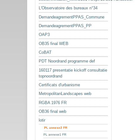
L'Observatoire des bureaux n°34
DemandeagrementPPAS_Commune
DemandeagrementPPAS_PP
OAP3
OB35 final WEB
CoBAT
PDT Noordrand programme def
160117 presentatie kickoff consultatie
topnoordrand
Certificats d'urbanisme
MetropolitanLandscapes web
RGBA 1976 FR
OB36 final web
lotir
PL annexe2 FR
PL annexe1 FR