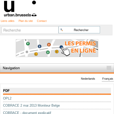
Liens utiles
Plan du site
Contact
Recherche
Chercher par
avancée…
Navigation
Accueil
Nederlands
Français
Règles du jeu
Navigation
PDF
Permis d'urbanisme
OPL2
Cartographie
COBRACE 2 mai 2013 Moniteur Belge
Etudes et publications
COBRACE - document explicatif