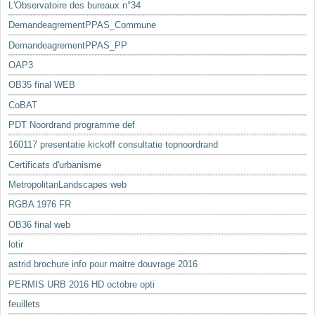
L'Observatoire des bureaux n°34
DemandeagrementPPAS_Commune
DemandeagrementPPAS_PP
OAP3
OB35 final WEB
CoBAT
PDT Noordrand programme def
160117 presentatie kickoff consultatie topnoordrand
Certificats d'urbanisme
MetropolitanLandscapes web
RGBA 1976 FR
OB36 final web
lotir
astrid brochure info pour maitre douvrage 2016
PERMIS URB 2016 HD octobre opti
feuillets