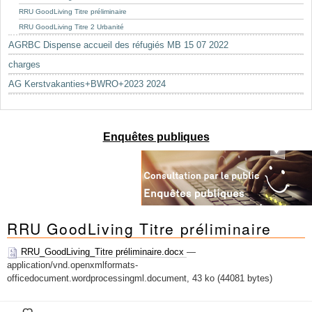
RRU GoodLiving Titre préliminaire
RRU GoodLiving Titre 2 Urbanité
AGRBC Dispense accueil des réfugiés MB 15 07 2022
charges
AG Kerstvakanties+BWRO+2023 2024
Enquêtes publiques
RRU GoodLiving Titre préliminaire
RRU_GoodLiving_Titre préliminaire.docx
—
application/vnd.openxmlformats-
officedocument.wordprocessingml.document, 43 ko (44081 bytes)