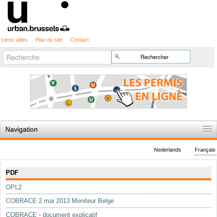
Liens utiles
Plan du site
Contact
Recherche
Chercher par
avancée…
Navigation
Accueil
Nederlands
Français
Règles du jeu
Navigation
PDF
Permis d'urbanisme
OPL2
Cartographie
COBRACE 2 mai 2013 Moniteur Belge
Etudes et publications
COBRACE - document explicatif