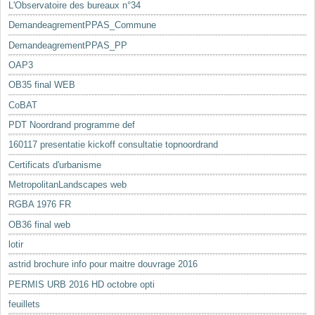
L'Observatoire des bureaux n°34
DemandeagrementPPAS_Commune
DemandeagrementPPAS_PP
OAP3
OB35 final WEB
CoBAT
PDT Noordrand programme def
160117 presentatie kickoff consultatie topnoordrand
Certificats d'urbanisme
MetropolitanLandscapes web
RGBA 1976 FR
OB36 final web
lotir
astrid brochure info pour maitre douvrage 2016
PERMIS URB 2016 HD octobre opti
feuillets